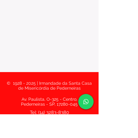
©
1928 - 2025
| Irmandade da Santa Casa
de Misericórdia de Pederneiras
Av. Paulista, O-325 - Centro,
Pederneiras - SP,
17280-045
Tel:
(14) 3283-8380