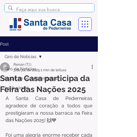
Post
Giro de Notícias
Renan (T.I.)
Giro de Notícias
3 de jul. de 2025
1 min de leitura
Santa Casa participa da
Notas de esclarecimentos
Feira das Nações 2025
Institucional
A Santa Casa de Pederneiras 
agradece de coração a todos que 
prestigiaram a nossa barraca na Feira 
das Nações 2025! 🙌💙
Foi uma alegria enorme receber cada 